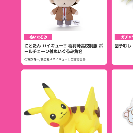
ぬいぐるみ
ガチャ
にとたん ハイキュー!! 稲荷崎高校制服 ボ
団子むし
ールチェーン付ぬいぐるみ角名
©古舘春一/集英社･｢ハイキュー!!｣製作委員会