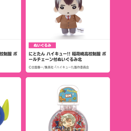
ぬいぐるみ
校制服 ボ
にとたん ハイキュー!! 稲荷崎高校制服 ボ
ールチェーン付ぬいぐるみ北
©古舘春一/集英社･｢ハイキュー!!｣製作委員会