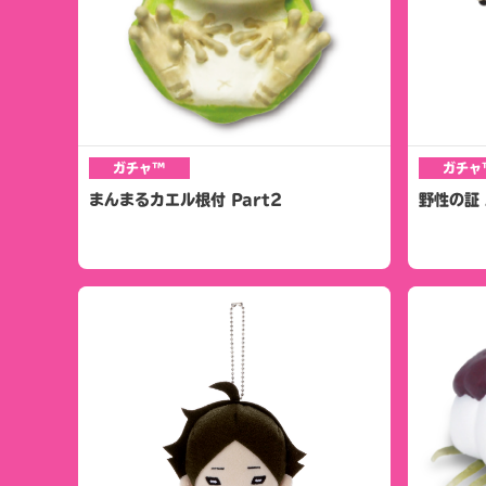
ガチャ™
ガチャ
まんまるカエル根付 Part2
野性の証 A