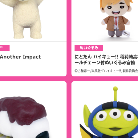
™
ぬいぐるみ
nother Impact
にとたん ハイキュー!! 稲荷崎高
ールチェーン付ぬいぐるみ宮侑
©古舘春一/集英社･｢ハイキュー!!｣製作委員会