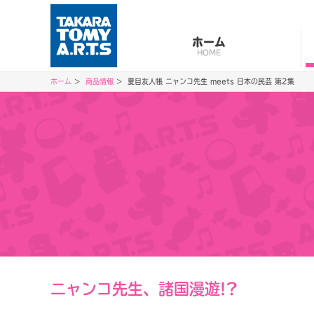
ホーム
HOME
ホーム
商品情報
夏目友人帳 ニャンコ先生 meets 日本の民芸 第2集
ニャンコ先生、諸国漫遊!?