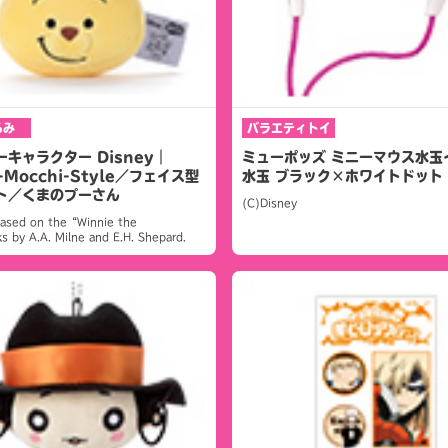
るみ
バラエティトイ
キャラクター Disney｜
ミューポッズ ミニーマウス水玉
i-Mocchi-Style／フェイス型
水玉 ブラック×ホワイトドット
ト／くまのプーさん
(C)Disney
Based on the“Winnie the
 by A.A. Milne and E.H. Shepard.