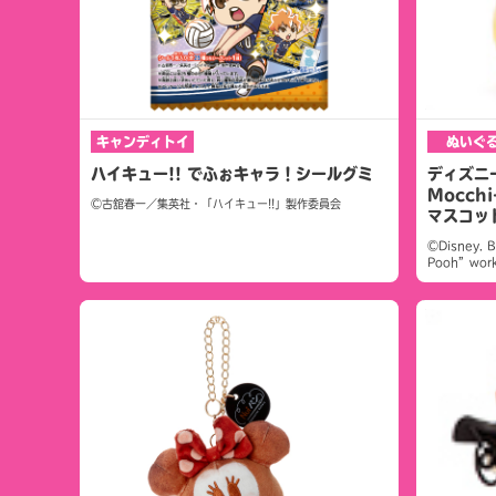
キャンディトイ
ぬいぐ
ハイキュー!! でふぉキャラ！シールグミ
ディズニー
Mocch
©古舘春一／集英社・「ハイキュー!!」製作委員会
マスコッ
©Disney. 
Pooh”works