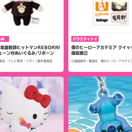
るみ
バラエティトイ
/家庭教師ヒットマンREBORN!
僕のヒーローアカデミア クイッ
ェーン付ぬいぐるみ/リボーン
爆豪勝己
英社・テレビ東京・リボーン製作委員会
©堀越耕平／集英社・僕のヒーローアカデミ