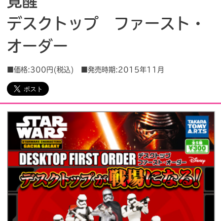
覚醒
デスクトップ ファースト・
会社情報
採用情報
オーダー
プレスリリース
よくあるご質問
■価格:300円(税込) ■発売時期:2015年11月
ビジネスのお客様
閉じる