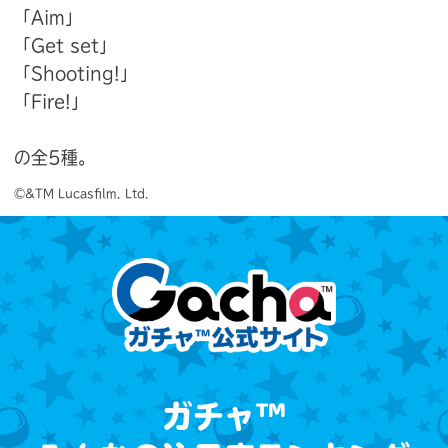
「Aim」
「Get set」
「Shooting!」
「Fire!」
の全5種。
©&TM Lucasfilm. Ltd.
ガチャ™