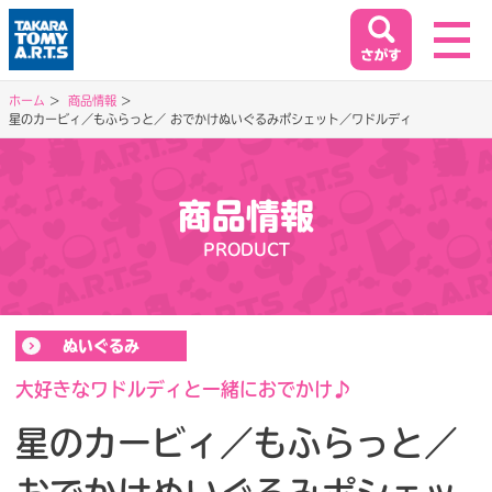
ホーム
商品情報
星のカービィ／もふらっと／ おでかけぬいぐるみポシェット／ワドルディ
ホーム
HOME
商品情報
閉じる
商品情報
PRODUCT
PRODUCT
イベント&キャンペーン
ぬいぐるみ
EVENT&CAMPAIGN
大好きなワドルディと一緒におでかけ♪
星のカービィ／もふらっと／
お客様相談室
SUPPORT