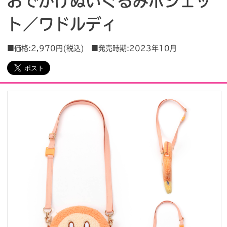
おでかけぬいぐるみポシェッ
ト／ワドルディ
会社情報
採用情報
■価格:2,970円(税込) ■発売時期:2023年10月
プレスリリース
よくあるご質問
ビジネスのお客様
閉じる