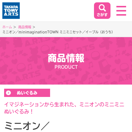
ホーム
商品情報
ミニオン／minimaginationTOWN ミニミニセット／イーブル（おうち）
ホーム
HOME
商品情報
閉じる
商品情報
PRODUCT
PRODUCT
イベント&キャンペーン
ぬいぐるみ
EVENT&CAMPAIGN
イマジネーションから生まれた、ミニオンのミニミニ
ぬいぐるみ！
お客様相談室
ミニオン／
SUPPORT