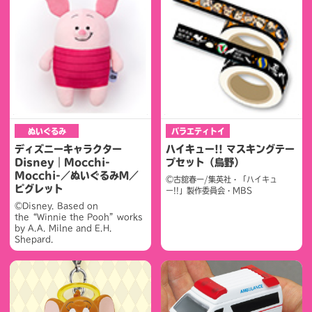
ぬいぐるみ
バラエティトイ
ディズニーキャラクター
ハイキュー!! マスキングテー
Disney｜Mocchi-
プセット（烏野）
Mocchi-／ぬいぐるみＭ／
©古舘春一/集英社・「ハイキュ
ピグレット
ー!!」製作委員会・MBS
©Disney. Based on
the“Winnie the Pooh”works
by A.A. Milne and E.H.
Shepard.