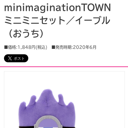
minimaginationTOWN
会社情報
採用情報
ミニミニセット／イーブル
（おうち）
プレスリリース
よくあるご質問
■価格:1,848円(税込) ■発売時期:2020年6月
ビジネスのお客様
閉じる