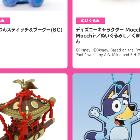
るみ
ぬいぐるみ
わんスティッチ＆ブーグー(BC)
ディズニーキャラクター Mocch
Mocchi-／ぬいぐるみＬ／く
ん
©Disney ©Disney. Based on the“Wi
Pooh”works by A.A. Milne and E.H. 