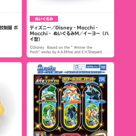
ぬいぐるみ
校制服 ボ
ディズニー／Disney‐Mocchi‐
Mocchi‐ ぬいぐるみＭ／イーヨー（ハ
イ型）
©Disney Based on the ”Winnie the
Pooh”works by A.A.Milne and E.H.Shepard