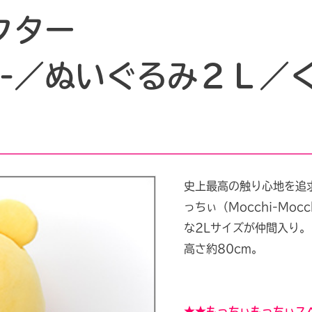
クター
chi-／ぬいぐるみ２Ｌ
月
史上最高の触り心地を追
っちぃ（Mocchi-Mo
な2Lサイズが仲間入り。
高さ約80cm。
★★もっちぃもっちぃス