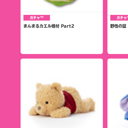
ガチャ™
ガチャ
まんまるカエル根付 Part2
野性の証 A