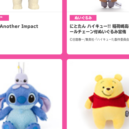
™
ぬいぐるみ
nother Impact
にとたん ハイキュー!! 稲荷崎高
ールチェーン付ぬいぐるみ宮侑
©古舘春一/集英社･｢ハイキュー!!｣製作委員会