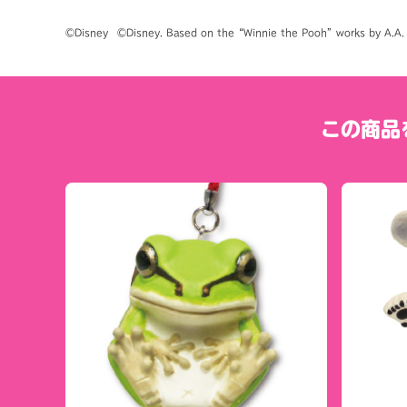
©Disney　©Disney. Based on the“Winnie the Pooh”works by A.A. M
この商品