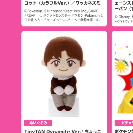
コット（カラフルVer.）／ワッカネズミ
ェーンス
ーパン（
©Pokémon. ©Nintendo/Creatures Inc./GAME
FREAK inc. ポケットモンスター･ポケモン･Pokémonは
© Disney. 
任天堂･クリーチャーズ･ゲームフリークの登録商標です。
works by A
ぬいぐるみ
ガチャ
TinyTAN Dynamite Ver./ ちょっこ
ポケモン