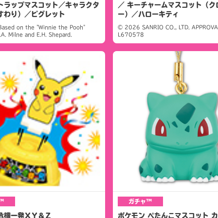
トラップマスコット／キャラクタ
／ キーチャームマスコット（ク
すわり）／ピグレット
ー）／ハローキティ
Based on the "Winnie the Pooh"
© 2026 SANRIO CO., LTD. APPROVA
.A. Milne and E.H. Shepard.
L670578
™
ガチャ™
危機一発ＸＹ＆Ｚ
ポケモン ぺたんこマスコット 