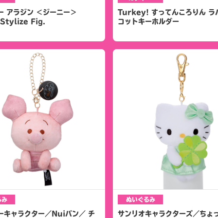
ー アラジン ＜ジーニー＞
Turkey! すってんころりん 
tylize Fig.
コットキーホルダー
るみ
ぬいぐるみ
ーキャラクター／Nuiパン／ チ
サンリオキャラクターズ／ちょ