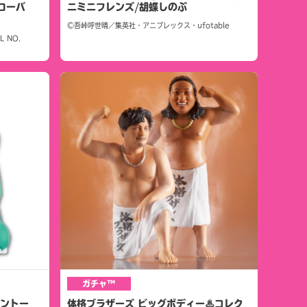
ローバ
ニミニフレンズ/胡蝶しのぶ
©吾峠呼世晴／集英社・アニプレックス・ufotable
L NO.
ガチャ™
カントー
体格ブラザーズ ビッグボディー♨コレク