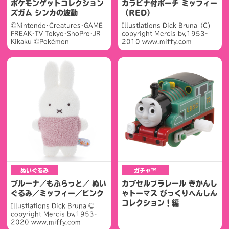
ポケモンゲットコレクション
カラビナ付ポーチ ミッフィー
ズガム シンカの波動
（RED）
©Nintendo･Creatures･GAME
Illustlations Dick Bruna（C)
FREAK･TV Tokyo･ShoPro･JR
copyright Mercis bv,1953-
Kikaku ©Pokémon
2010 www.miffy.com
ぬいぐるみ
ガチャ™
ブルーナ／もふらっと／ ぬい
カプセルプラレール きかんし
ぐるみ／ミッフィー／ピンク
ゃトーマス びっくりへんしん
コレクション！編
Illustlations Dick Bruna ©
copyright Mercis bv,1953-
2020 www.miffy.com