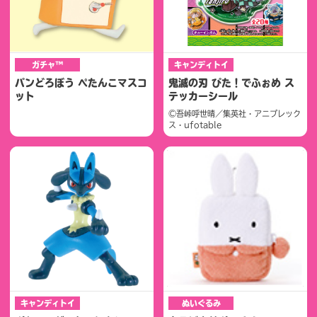
ガチャ™
キャンディトイ
パンどろぼう ぺたんこマスコ
鬼滅の刃 ぴた！でふぉめ ス
ット
テッカーシール
©吾峠呼世晴／集英社・アニプレック
ス・ufotable
キャンディトイ
ぬいぐるみ