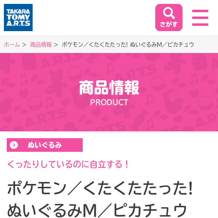
ホーム
商品情報
ポケモン／くたくたたった! ぬいぐるみM／ピカチュウ
ホーム
HOME
商品情報
閉じる
PRODUCT
商品情報
PRODUCT
ぬいぐるみ
イベント&キャンペーン
EVENT&CAMPAIGN
くったりしているのに自立する！
ポケモン／くたくたたった!
お客様相談室
ぬいぐるみM／ピカチュウ
SUPPORT