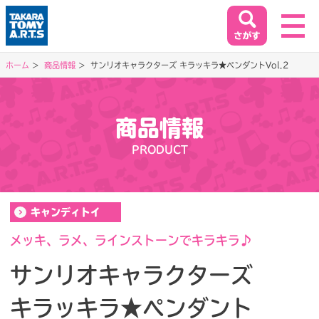
ホーム
商品情報
サンリオキャラクターズ キラッキラ★ペンダントVol.2
ホーム
HOME
商品情報
閉じる
PRODUCT
商品情報
PRODUCT
キャンディトイ
イベント&キャンペーン
EVENT&CAMPAIGN
メッキ、ラメ、ラインストーンでキラキラ♪
サンリオキャラクターズ
お客様相談室
キラッキラ★ペンダント
SUPPORT