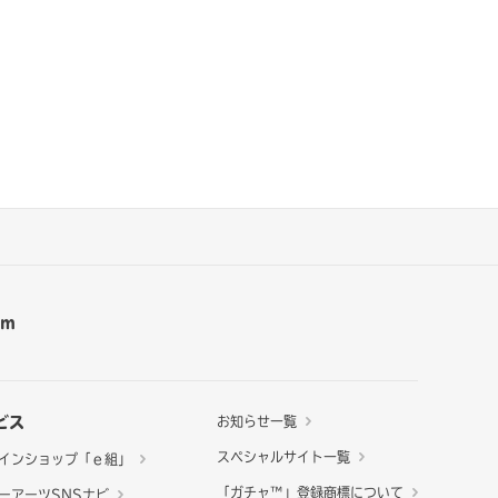
am
ビス
お知らせ一覧
スペシャルサイト一覧
インショップ「ｅ組」
「ガチャ™」登録商標について
ーアーツSNSナビ