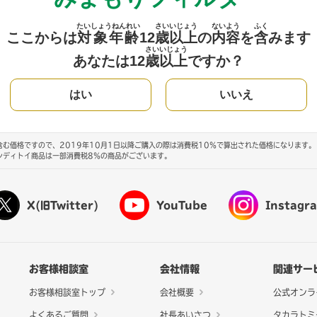
たいしょうねんれい
さい
いじょう
ないよう
ふく
ここからは
対象年齢
12
歳
以上
の
内容
を
含
みます
さい
いじょう
あなたは12
歳
以上
ですか？
はい
いいえ
む価格ですので、2019年10月1日以降ご購入の際は消費税10％で算出された価格になります。
ンディトイ商品は一部消費税8％の商品がございます。
X(旧Twitter)
YouTube
Instagr
お客様相談室
会社情報
関連サー
お客様相談室トップ
会社概要
公式オンラ
よくあるご質問
社長あいさつ
タカラトミ