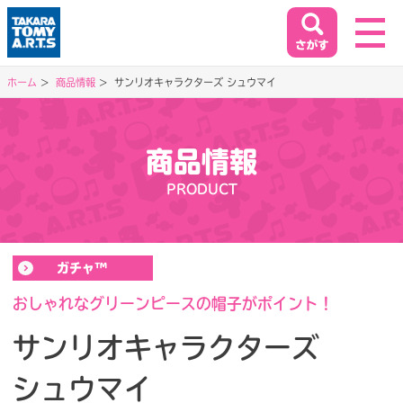
ホーム
商品情報
サンリオキャラクターズ シュウマイ
ホーム
HOME
商品情報
閉じる
PRODUCT
商品情報
PRODUCT
ガチャ™
イベント&キャンペーン
EVENT&CAMPAIGN
おしゃれなグリーンピースの帽子がポイント！
サンリオキャラクターズ
お客様相談室
シュウマイ
SUPPORT