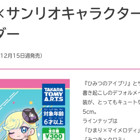
×サンリオキャラクタ
ダー
（12月15日週発売）
『ひみつのアイプリ』と
書き起こしのデフォルメ
装が、とってもキュート
5cm。
ラインナップは
「ひまり×マイメロディ
「みつき×クロミ」