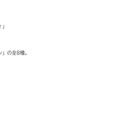
ィ」
ン」の全8種。