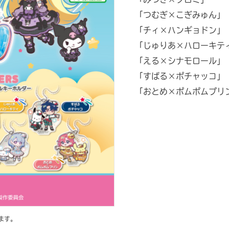
「つむぎ×こぎみゅん」
「チィ×ハンギョドン」
「じゅりあ×ハローキテ
「える×シナモロール」
「すばる×ポチャッコ」
「おとめ×ポムポムプリ
ます。