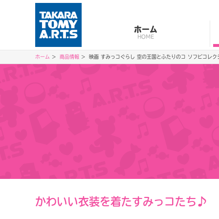
ホーム
HOME
ホーム
商品情報
映画 すみっコぐらし 空の王国とふたりのコ ソフビコレク
かわいい衣装を着たすみっコたち♪