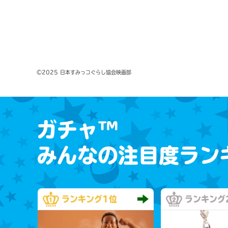
©2025 日本すみっコぐらし協会映画部
ガチャ™
みんなの注目度ラン
ランキング
1位
ランキング