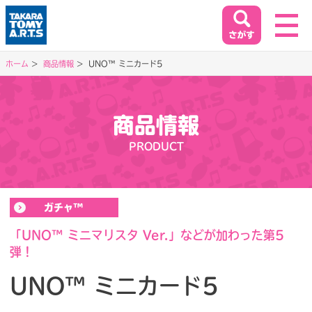
ホーム
商品情報
UNO™ ミニカード5
ホーム
HOME
商品情報
閉じる
PRODUCT
商品情報
PRODUCT
ガチャ™
イベント&キャンペーン
EVENT&CAMPAIGN
「UNO™ ミニマリスタ Ver.」などが加わった第5
弾！
お客様相談室
UNO™ ミニカード5
SUPPORT