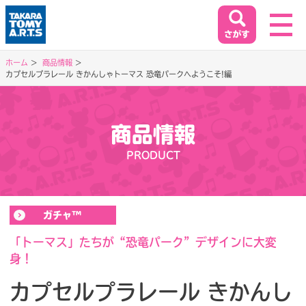
ホーム
商品情報
カプセルプラレール きかんしゃトーマス 恐竜パークへようこそ!編
ホーム
HOME
商品情報
閉じる
商品情報
PRODUCT
PRODUCT
イベント&キャンペーン
ガチャ™
EVENT&CAMPAIGN
「トーマス」たちが“恐竜パーク”デザインに大変
身！
お客様相談室
カプセルプラレール きかんし
SUPPORT