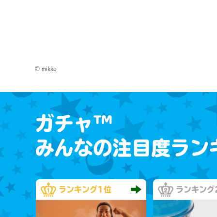
© mikko
ガチャ™
みんなの注目度ラン
ランキング
1位
ランキング