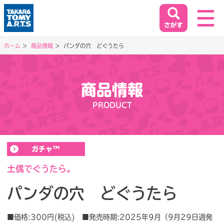
ホーム
商品情報
パンダの穴 どぐうたら
ホーム
HOME
商品情報
閉じる
PRODUCT
商品情報
PRODUCT
ガチャ™
イベント&キャンペーン
EVENT&CAMPAIGN
土偶でぐうたら。
パンダの穴 どぐうたら
お客様相談室
SUPPORT
■価格:300円(税込) ■発売時期:2025年9月（9月29日週発