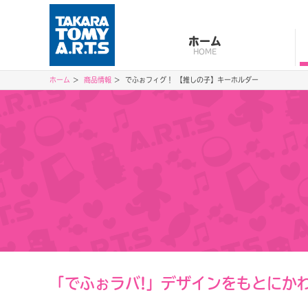
ホーム
HOME
ホーム
商品情報
でふぉフィグ！ 【推しの子】キーホルダー
「でふぉラバ!」デザインをもとにか