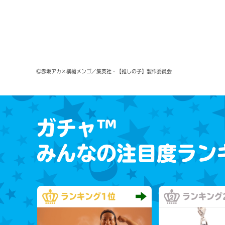
©赤坂アカ×横槍メンゴ／集英社・【推しの子】製作委員会
ガチャ™
みんなの注目度ラン
ランキング
1位
ランキング