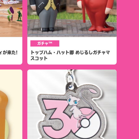
ガチャ™
ィが来た!
トップハム・ハット卿 めじるしガチャマ
スコット