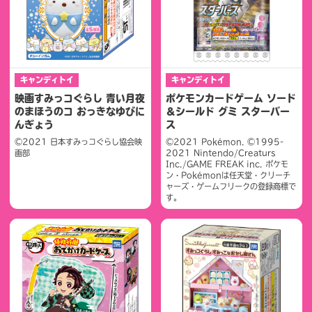
キャンディトイ
キャンディトイ
映画すみっコぐらし 青い月夜
ポケモンカードゲーム ソード
のまほうのコ おっきなゆびに
＆シールド グミ スターバー
んぎょう
ス
©2021 日本すみっコぐらし協会映
©2021 Pokémon. ©1995-
画部
2021 Nintendo/Creaturs
Inc./GAME FREAK inc. ポケモ
ン・Pokémonは任天堂・クリーチ
ャーズ・ゲームフリークの登録商標で
す。