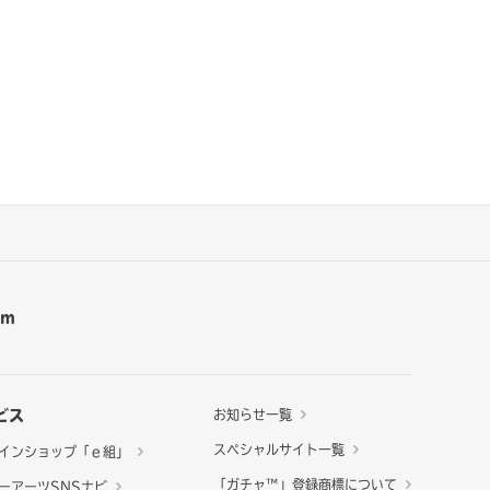
am
ビス
お知らせ一覧
スペシャルサイト一覧
インショップ「ｅ組」
「ガチャ™」登録商標について
ーアーツSNSナビ