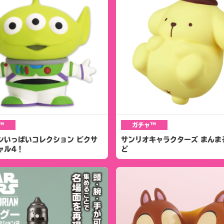
™
ガチャ™
ンいっぱいコレクション ピクサ
サンリオキャラクターズ まんま
ャル4！
ど