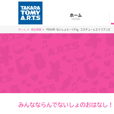
ホーム
HOME
ホーム
商品情報
PIXAR ないしょとーくFig. コスチュームエイリアン2
みんなならんでないしょのおはなし！