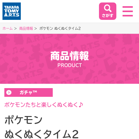
ホーム
商品情報
ポケモン ぬくぬくタイム2
ホーム
HOME
商品情報
閉じる
PRODUCT
商品情報
PRODUCT
ガチャ™
イベント&キャンペーン
EVENT&CAMPAIGN
ポケモンたちと楽しくぬくぬく♪
ポケモン
お客様相談室
ぬくぬくタイム2
SUPPORT