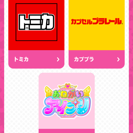
トミカ
カププラ