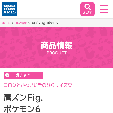
ホーム
商品情報
肩ズンFig. ポケモン6
ホーム
HOME
商品情報
閉じる
PRODUCT
商品情報
PRODUCT
ガチャ™
イベント&キャンペーン
EVENT&CAMPAIGN
コロンとかわいい手のひらサイズ♡
肩ズンFig.
お客様相談室
ポケモン6
SUPPORT