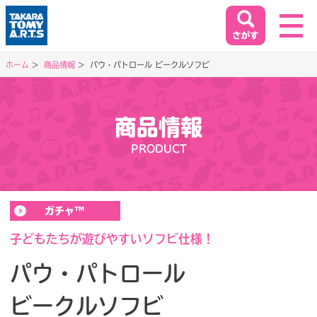
ホーム
商品情報
パウ・パトロール ビークルソフビ
ホーム
HOME
商品情報
閉じる
PRODUCT
商品情報
PRODUCT
ガチャ™
イベント&キャンペーン
EVENT&CAMPAIGN
子どもたちが遊びやすいソフビ仕様！
パウ・パトロール
お客様相談室
ビークルソフビ
SUPPORT