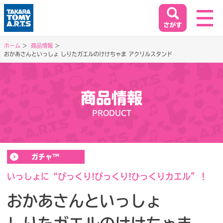
ホーム
商品情報
おかあさんといっしょ しりたガエルのけけちゃま アクリルスタンド
ホーム
HOME
商品情報
閉じる
商品情報
PRODUCT
PRODUCT
イベント&キャンペーン
ガチャ™
EVENT&CAMPAIGN
いっしょに“ぴっくり!びっくり!ひっくりカエル”！
おかあさんといっしょ
お客様相談室
SUPPORT