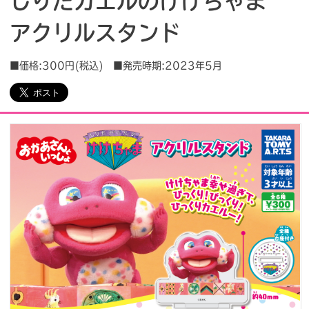
しりたガエルのけけちゃま
アクリルスタンド
会社情報
採用情報
■価格:300円(税込) ■発売時期:2023年5月
プレスリリース
よくあるご質問
ビジネスのお客様
閉じる