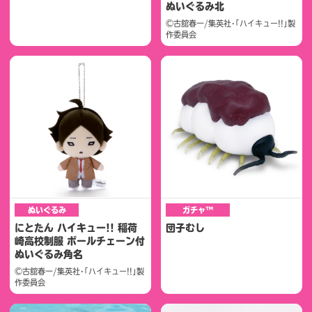
ぬいぐるみ北
©古舘春一/集英社･｢ハイキュー!!｣製
作委員会
ぬいぐるみ
ガチャ™
にとたん ハイキュー!! 稲荷
団子むし
崎高校制服 ボールチェーン付
ぬいぐるみ角名
©古舘春一/集英社･｢ハイキュー!!｣製
作委員会