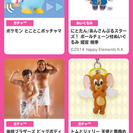
ガチャ™
ぬいぐるみ
ポケモン とことこポッチャマ
にとたん/あんさんぶるスター
ズ！ ボールチェーン付ぬいぐ
るみ 姫宮 桃李
©2014 Happy Elements K.K
ガチャ™
ガチャ™
体格ブラザーズ ビッグボディ
トムとジェリー 天使と悪魔め