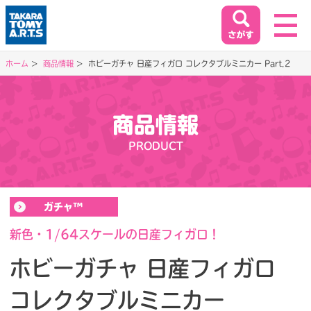
ホーム
商品情報
ホビーガチャ 日産フィガロ コレクタブルミニカー Part.2
ホーム
HOME
商品情報
閉じる
PRODUCT
商品情報
PRODUCT
ガチャ™
イベント&キャンペーン
EVENT&CAMPAIGN
新色・1/64スケールの日産フィガロ！
ホビーガチャ 日産フィガロ
お客様相談室
コレクタブルミニカー
SUPPORT