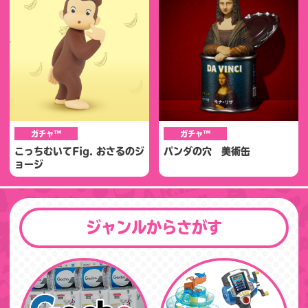
ガチャ™
ガチャ™
こっちむいてFig. おさるのジ
パンダの穴 美術缶
ョージ
ジャンルからさがす