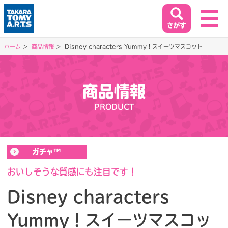
ホーム
商品情報
Disney characters Yummy！スイーツマスコット
ホーム
HOME
商品情報
閉じる
PRODUCT
商品情報
PRODUCT
ガチャ™
イベント&キャンペーン
EVENT&CAMPAIGN
おいしそうな質感にも注目です！
Disney characters
お客様相談室
Yummy！スイーツマスコッ
SUPPORT