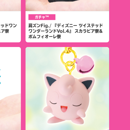
ガチャ™
テッドワン
肩ズンFig./ 『ディズニー ツイステッド
ニア寮
ワンダーランドVol.4』 スカラビア寮&
ポムフィオーレ寮