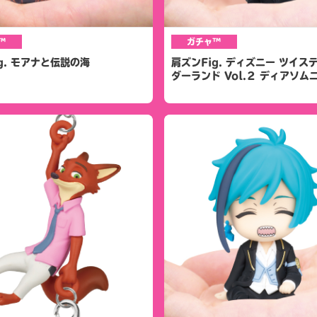
™
ガチャ™
g. モアナと伝説の海
肩ズンFig. ディズニー ツイス
ダーランド Vol.２ ディアソム