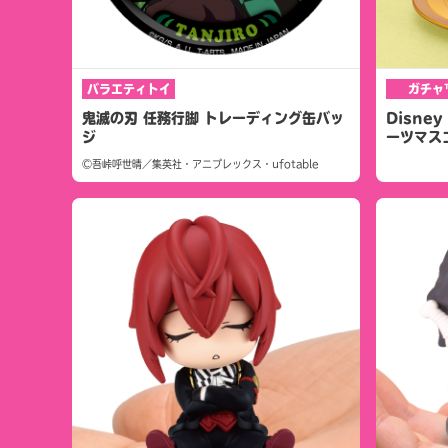
バラエティトイ
ガチャ
鬼滅の刃 任務行脚 トレーディング缶バッ
Disney
ジ
ーツマス
©吾峠呼世晴／集英社・アニプレックス・ufotable