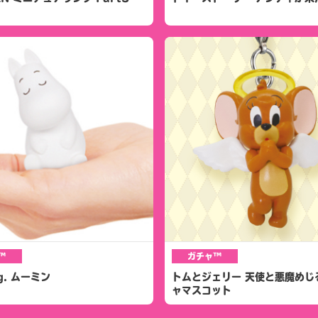
™
ガチャ™
g. ムーミン
トムとジェリー 天使と悪魔めじ
ャマスコット