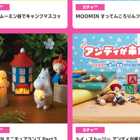
™
ガチャ™
 ムーミン谷でキャンプマスコッ
MOOMIN すってんころりん
™
ガチャ™
N ミニチュアランプ Part3
トイ・ストーリー アンディが来