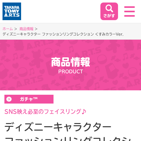
ホーム
商品情報
ディズニーキャラクター ファッションリングコレクション くすみカラーVer.
ホーム
HOME
商品情報
閉じる
商品情報
PRODUCT
PRODUCT
イベント&キャンペーン
ガチャ™
EVENT&CAMPAIGN
SNS映え必至のフェイスリング♪
ディズニーキャラクター
お客様相談室
SUPPORT