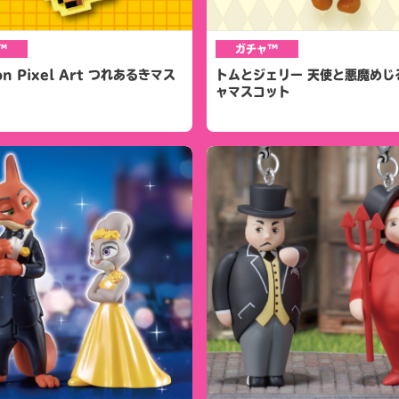
™
ガチャ™
on Pixel Art つれあるきマス
トムとジェリー 天使と悪魔めじ
ャマスコット