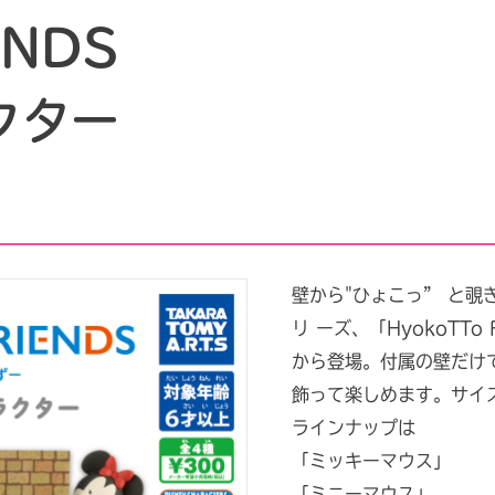
ENDS
クター
壁から"ひょこっ” と覗
リ ーズ、「HyokoTT
から登場。付属の壁だけ
飾って楽しめます。サイズ
ラインナップは
「ミッキーマウス」
「ミニーマウス」