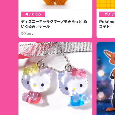
ぬいぐるみ
ガチャ
ディズニーキャラクター／もふらっと ぬ
Pokém
いぐるみ／デール
コット
©Disney