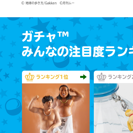
© 地球の歩き方/Gakken　©月刊ムー
ガチャ™
みんなの注目度ラン
ランキング
1位
ランキング