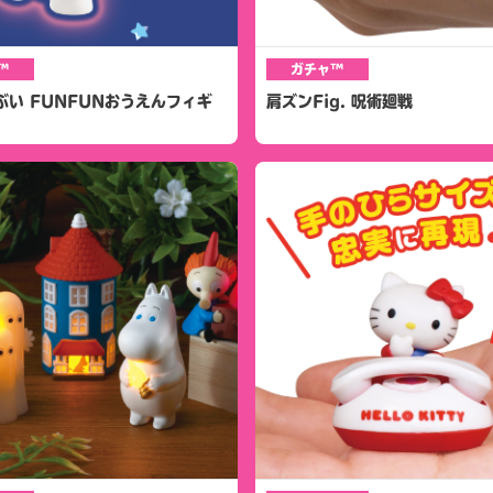
™
ガチャ™
ぶい FUNFUNおうえんフィギ
肩ズンFig. 呪術廻戦