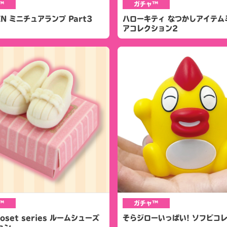
™
ガチャ™
N ミニチュアランプ Part3
ハローキティ なつかしアイテム
アコレクション2
™
ガチャ™
closet series ルームシューズ
そらジローいっぱい! ソフビコ