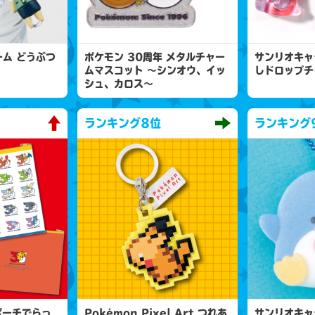
ム どうぶつ
ポケモン 30周年 メタルチャー
サンリオキャ
ムマスコット 〜シンオウ、イッ
しドロップチ
シュ、カロス〜
ランキング
8位
ランキング
ポーチでらっ
Pokémon Pixel Art つれあ
サンリオキャ