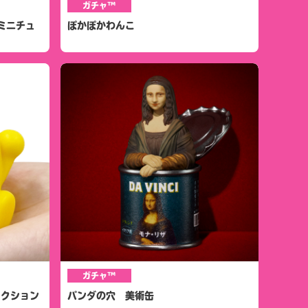
ガチャ™
ミニチュ
ぽかぽかわんこ
ガチャ™
レクション
パンダの穴 美術缶