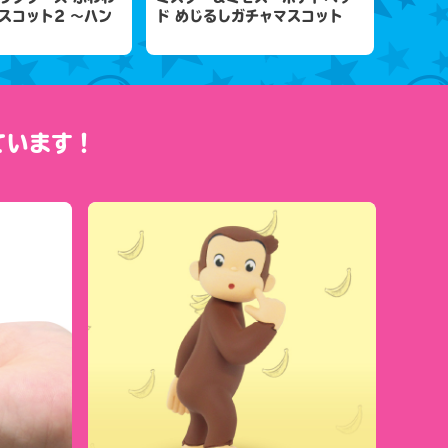
スコット2 ～ハン
ド めじるしガチャマスコット
ています！