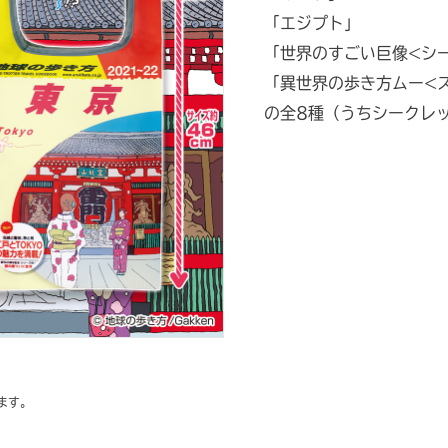
「エジプト」
「世界のすごい巨像<シ
「異世界の歩き方ムー<
の全8種（うちシークレ
ます。