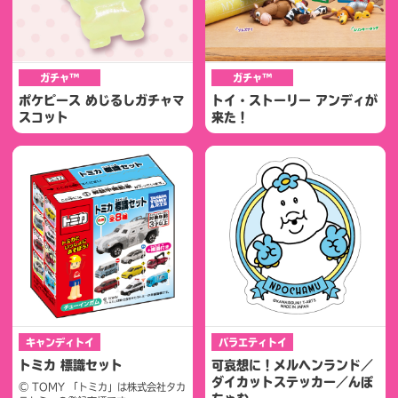
ガチャ™
ガチャ™
ポケピース めじるしガチャマ
トイ・ストーリー アンディが
スコット
来た！
キャンディトイ
バラエティトイ
トミカ 標識セット
可哀想に！メルヘンランド／
ダイカットステッカー／んぽ
© TOMY 「トミカ」は株式会社タカ