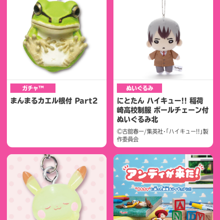
ガチャ™
ぬいぐるみ
まんまるカエル根付 Part2
にとたん ハイキュー!! 稲荷
崎高校制服 ボールチェーン付
ぬいぐるみ北
©古舘春一/集英社･｢ハイキュー!!｣製
作委員会