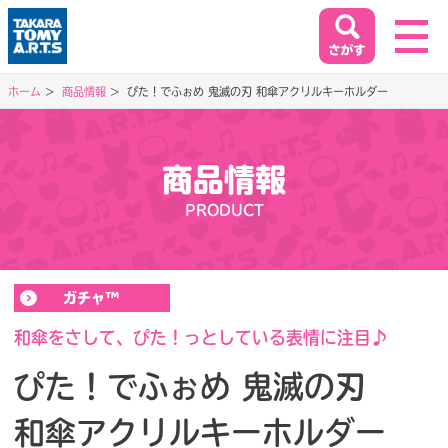
ホーム
商品情報
ぴた！でふぉめ 鬼滅の刃 和傘アクリルキーホルダー
ホーム
HOME
商品情報
閉じる
PRODUCT
商品情報
PRODUCT
ガチャ™
イベント&キャンペーン
EVENT&CAMPAIGN
和傘をさして、ぴた！っとしている表情に注目♪
ぴた！でふぉめ 鬼滅の刃
お客様相談室
和傘アクリルキーホルダー
SUPPORT