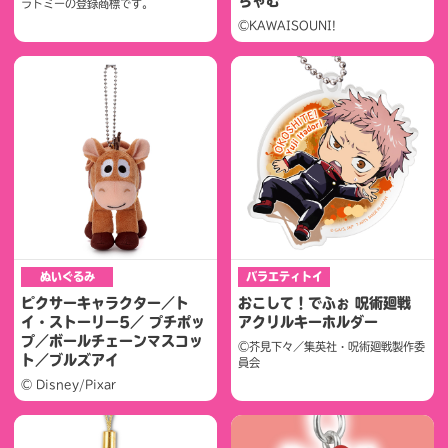
ちゃむ
ラトミーの登録商標です。
©KAWAISOUNI!
ぬいぐるみ
バラエティトイ
ピクサーキャラクター／ト
おこして！でふぉ 呪術廻戦
イ・ストーリー5／ プチポッ
アクリルキーホルダー
プ／ボールチェーンマスコッ
©芥見下々／集英社・呪術廻戦製作委
ト／ブルズアイ
員会
© Disney/Pixar